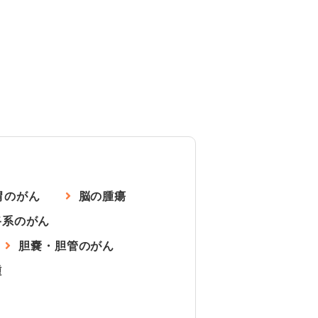
胃のがん
脳の腫瘍
路系のがん
胆嚢・胆管のがん
腫