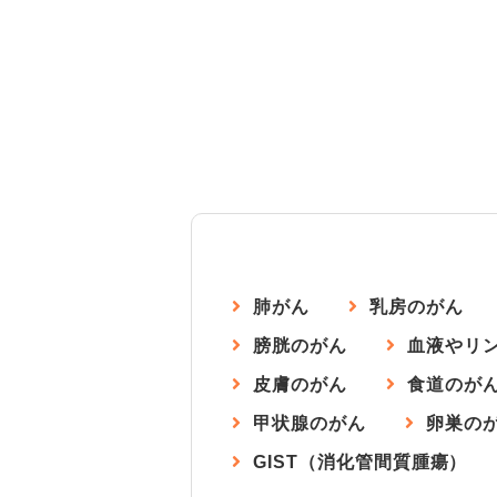
肺がん
乳房のがん
膀胱のがん
血液やリ
皮膚のがん
食道のが
甲状腺のがん
卵巣の
GIST（消化管間質腫瘍）