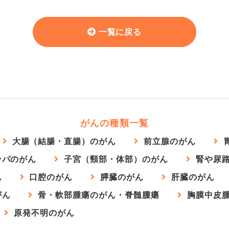
一覧に戻る
がんの種類一覧
大腸（結腸・直腸）のがん
前立腺のがん
ンパのがん
子宮（頸部・体部）のがん
腎や尿
ん
口腔のがん
膵臓のがん
肝臓のがん
がん
骨・軟部腫瘍のがん・脊髄腫瘍
胸膜中皮
原発不明のがん