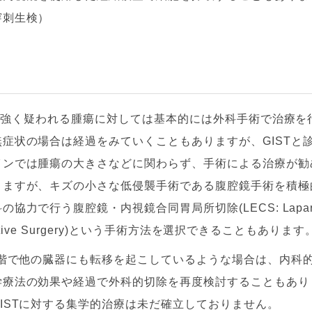
穿刺生検）
STが強く疑われる腫瘍に対しては基本的には外科手術で治療
症状の場合は経過をみていくこともありますが、GISTと
インでは腫瘍の大きさなどに関わらず、手術による治療が勧
りますが、キズの小さな低侵襲手術である腹腔鏡手術を積極
力で行う腹腔鏡・内視鏡合同胃局所切除(LECS: Laparosc
perative Surgery)という手術方法を選択できることもあります
段階で他の臓器にも転移を起こしているような場合は、内科
学療法の効果や経過で外科的切除を再度検討することもあり
ISTに対する集学的治療は未だ確立しておりません。