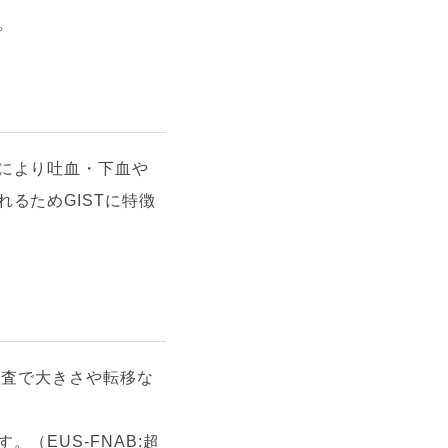
。
により吐血・下血や
るためGISTに特徴
検査で大きさや転移な
（EUS-FNAB:超