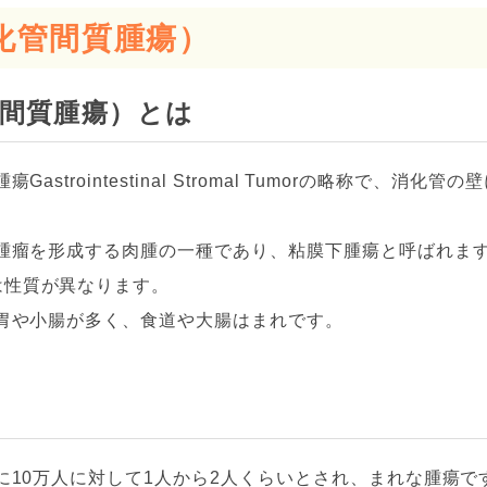
消化管間質腫瘍）
管間質腫瘍）とは
Gastrointestinal Stromal Tumorの略称で、消
に腫瘤を形成する肉腫の一種であり、粘膜下腫瘍と呼ばれま
は性質が異なります。
、胃や小腸が多く、食道や大腸はまれです。
間に10万人に対して1人から2人くらいとされ、まれな腫瘍で