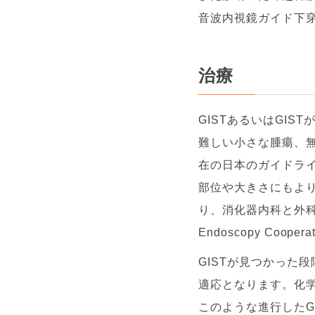
音波内視鏡ガイド下
治療
GISTあるいはGI
難しい小さな腫瘍、無
在の日本のガイドラ
部位や大きさにもよ
り、消化器内科と外科の協
Endoscopy Coo
GISTが見つかった
適応となります。化
このような進行したG