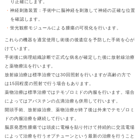
り正確にします。
神経刺激装置：手術中に脳神経を刺激して神経の正確な位置
を確認します。
蛍光観察モジュールによる腫瘍の可視化を行います。
これらの機器を適宜使用し術後の後遺症を予防した手術を心が
けています。
手術後に病理組織診断で正式な病名が確定した後に放射線治療
と薬物療法を行います。
放射線治療は標準治療では30回照射を行いますが高齢の方で
は15回程度の照射で行う場合もあります。
薬物治療は標準治療ではテモゾロミドの内服を行います。場合
によってはアバスチンの点滴治療も併用して行います。
開頭手術、放射線治療、薬物治療が終了後は外来でテモゾロミ
ドの内服治療を継続して行います。
脳原発悪性腫瘍では頭皮に電極を貼り付けて持続的に交流電場
によって治療を行うオプチューンという最新の治療を行うこと