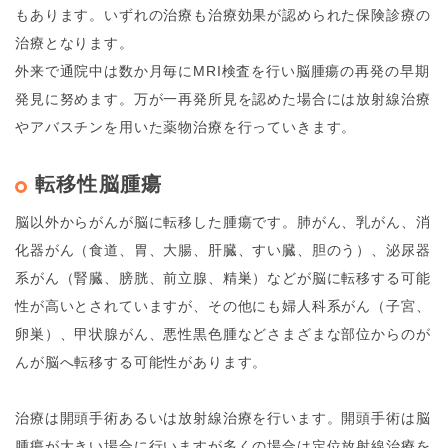
もあります。いずれの治療も治療効果が認められた保険診療の
治療となります。
外来で通院中は数か月毎にMRI検査を行い脳腫瘍の再発の早期
発見に努めます。万が一再発所見を認めた場合には放射線治療
やアバスチンを用いた薬物治療を行っていきます。
転移性脳腫瘍
脳以外からがんが脳に転移した腫瘍です。肺がん、乳がん、消
化器がん（食道、胃、大腸、肝臓、すい臓、胆のう）、泌尿器
系がん（腎臓、膀胱、前立腺、精巣）などが脳に転移する可能
性が高いとされていますが、その他にも婦人科系がん（子宮、
卵巣）、甲状腺がん、悪性黒色腫などさまざまな部位からのが
んが脳へ転移する可能性があります。
治療は開頭手術あるいは放射線治療を行います。開頭手術は脳
腫瘍が大きい場合に行いますが多くの場合は定位放射線治療を